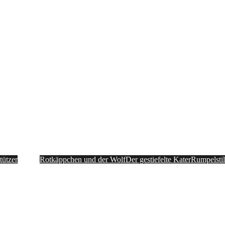
Theaterstücke
tützer
Rotkäppchen und der Wolf
Der gestiefelte Kater
Rumpelsti